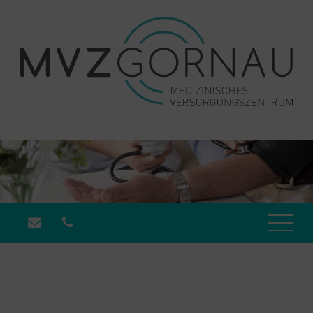
Start
Über uns
Aktuelles
Rezepte & Überweisungen
Leistungen
Praxen & Standorte
Jobs
Kontakt