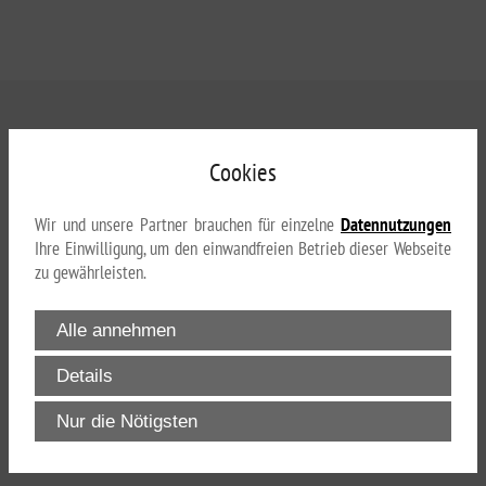
Cookies
Wichtiger Hinweis zur Angiologischen
Wir und unsere Partner brauchen für einzelne
Datennutzungen
Sprechstunde
Ihre Einwilligung, um den einwandfreien Betrieb dieser Webseite
zu gewährleisten.
Aufgrund der aktuell vollständig ausgelasteten Kapazitäten
können wir bis auf Weiteres keine angiologischen
Alle annehmen
Neupatienten aufnehmen. Wir bitten um Ihr Verständnis.
Sobald wieder Termine verfügbar sind, informieren wir Sie
Details
an dieser Stelle.
Nur die Nötigsten