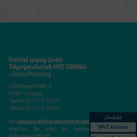
ProVital Leipzig GmbH
Trägergesellschaft MVZ GORNAU
- Geschäftsleitung -
Gabelsbergerstraße 3
09405 Zschopau
Telefon: 03725 4592724
Telefax: 03725 4596360
Den
kassenärztlichen Bereitschaftsdienst
MVZ Gornau
erreichen Sie unter der bundesweit einheitlichen
Rufnummer
116 117
.